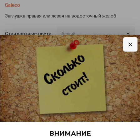
Galeco
Заглушка правая или левая на водосточный желоб
Стандартные цвета
Материал
ПВХ (поливинилхлорид)
Форма
Круглая
ВСЕ ПАРАМЕТРЫ
Предыдущий
Следующий
Описание
ВНИМАНИЕ
Параметры