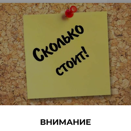
аст
оборный элемент для защиты каналов
оликарбоната
20 мм
м)
2100 мм
Подел
АРАМЕТРЫ
едыдущий
ВНИМАНИЕ