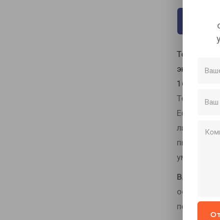
Описа
Торцевой п
эксплуатац
16 мм и т.
Торцевой п
Если не за
лишая мате
пыль мешае
уменьшая е
ВАЖНО !
П
остеклении
перфориров
От