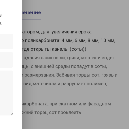
Применение
в
.
-стабилизатором, для увеличения срока
сотового поликарбоната: 4 мм, 6 мм, 8 мм, 10 мм,
0 мм (там где открыты каналы (соты)).
ната
от попадания в них пыли, грязи, мошек и воды.
, то частицы с внешней среды попадут в соты,
рушения и размерзания. Забивая торцы сот, грязь и
т внешний вид материала и разрушает полимер,
торец поликарбоната, при скатном или фасадном
ентой. Нижний торец сот проклеить