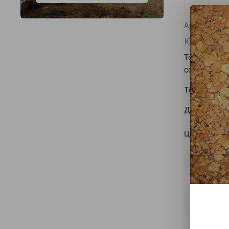
Артикул:
нет
ЮГ-Ойл-Пл
Торцевой д
сотового п
Толщина (м
Длина (мм)
Цвет
ВСЕ П
Пр