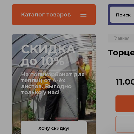
Каталог товаров
Главная
СКИДКА
Торц
до 10%
На поликарбонат для
11.0
теплиц от 4-ёх
листов. Выгодно
только у нас!
Хочу скидку!