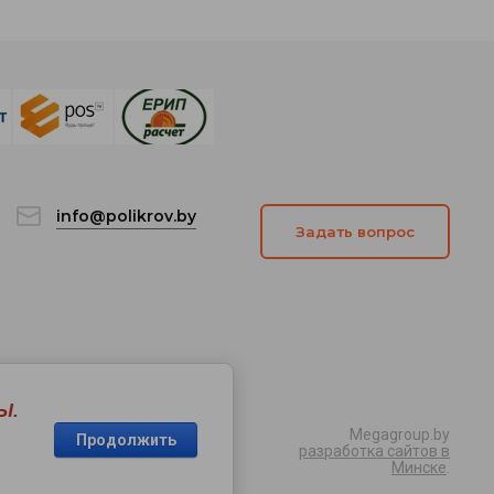
info@polikrov.by
Задать вопрос
Ы.
Megagroup.by
Продолжить
разработка сайтов в
Минске
.