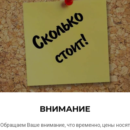
 ТМ
седка из поликароната для дачи
Оцинкованная труба 40х20 мм
офиль)
Подел
АРАМЕТРЫ
ВНИМАНИЕ
едыдущий
Обращаем Ваше внимание, что временно, цены носят