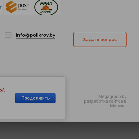
info@polikrov.by
Задать вопрос
Ы.
Megagroup.by
Продолжить
разработка сайтов в
Минске
.