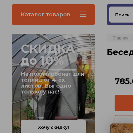
Каталог товаров
Главная
СКИДКА
Бесед
до 10%
На поликарбонат для
785
теплиц от 4-ёх
листов. Выгодно
только у нас!
Хочу скидку!