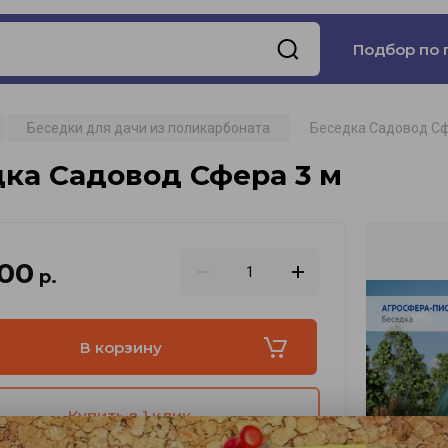
Подбор по 
Беседки для дачи из поликарбоната
Беседка Садовод Сф
ка Садовод Сфера 3 м
.00
р.
В корзину
Купить в 1 клик