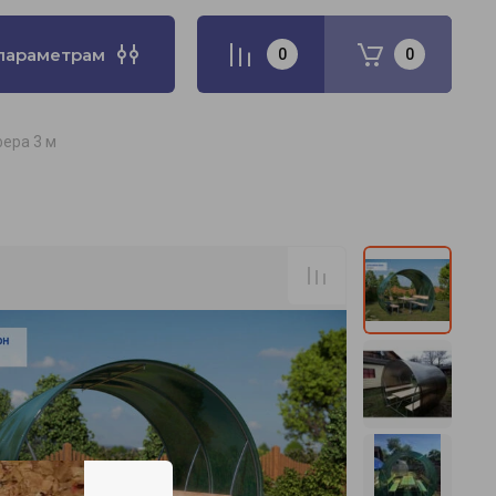
параметрам
0
0
ера 3 м