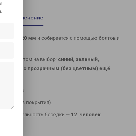
в
.
Применение
 мм
и
20х20 мм
и собирается с помощью болтов и
6 мм
и цветом на выбор:
синий, зеленый,
ирюза - а с прозрачным (без цветным) ещё
оски (без покрытия).
б. Вместительность беседки —
12 человек
.