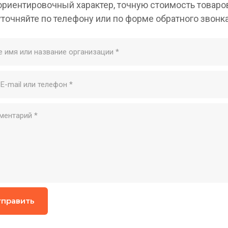
ориентировочный характер, точную стоимость товаро
уточняйте по телефону или по форме обратного звонка
ние
Параметры
Характеристики
едки изготовлен из оцинкованной сварной трубы
40х20
ывается сотовым поликарбонатом с толщиной
4 мм
или
, коричневый, молочный, желтый, красный, бордо, б
 и лавки изготовлены из шлифованной сухой обрезной д
 входит вся необходимая фурнитура и заглушки для тру
править