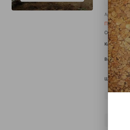
Артикул:
нет
Полистрим
Сборная бе
Каркас (пр
Высота (м)
Ширина (м)
ВСЕ П
Пр