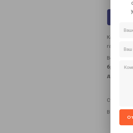
Описа
Каркас бес
гаек.
Верх покр
бронзовый
дешевле!
Столешница
В комплект
От